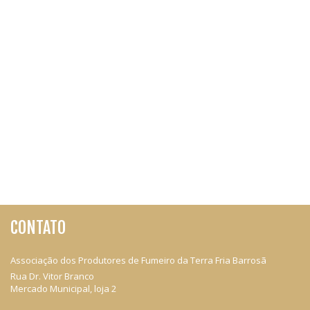
CONTATO
Associação dos Produtores de Fumeiro da Terra Fria Barrosã
Rua Dr. Vitor Branco
Mercado Municipal, loja 2